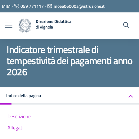
Vai ai contenuti
MIM
-
059 771117
-
moee06000a@istruzione.it
Vai al menu di navigazione
Vai al footer
Direzione Didattica
di Vignola
Indicatore trimestrale di
tempestività dei pagamenti anno
2026
Indice della pagina
Descrizione
Allegati