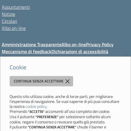
Appuntamenti
Notizie
Circolari
Albo on-line
Amministrazione Trasparente
Albo on-line
Privacy Policy
Meccanismo di feedback
Dichiarazioni di accessibilità
Preferenze cookie
Cookie
CONTINUA SENZA ACCETTARE
Direzione Didattica di Vignola
"Tutti diversamente uguali, tutti ugualmente diversi"
Viale Mazzini, 18 - 41058 Vignola (MO) - Tel. 059 771117 - Fax 059
Questo sito utilizza cookie, anche di terze parti, per migliorare
l'esperienza di navigazione. Se vuoi saperne di più puoi consultare
771113 - Email:
moee06000a@istruzione.it
- PEC:
la nostra
cookie policy
.
moee06000a@pec.istruzione.it
- C.F. 80010950360
Premendo
acconsenti all'uso completo dei cookie.
"ACCETTA"
Usa il pulsante
per selezionare soltanto alcuni
"PREFERENZE"
Ultimo aggiornamento: Mercoledì, 5 Agosto 2026 ore 08:44
cookie, negare il consenso o revocare quello già prestato.
Il pulsante
chiude il banner e
"CONTINUA SENZA ACCETTARE"