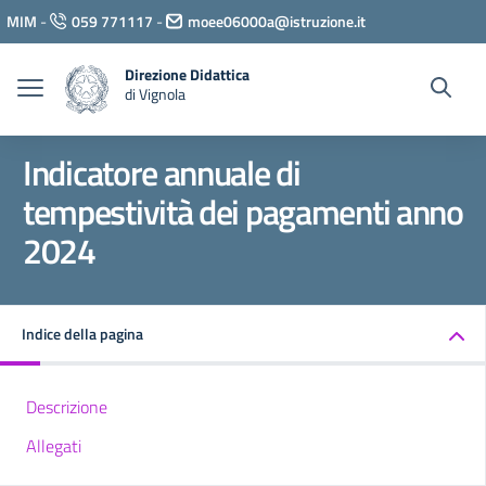
Vai ai contenuti
MIM
-
059 771117
-
moee06000a@istruzione.it
Vai al menu di navigazione
Vai al footer
Direzione Didattica
di Vignola
Indicatore annuale di
tempestività dei pagamenti anno
2024
Indice della pagina
Descrizione
Allegati