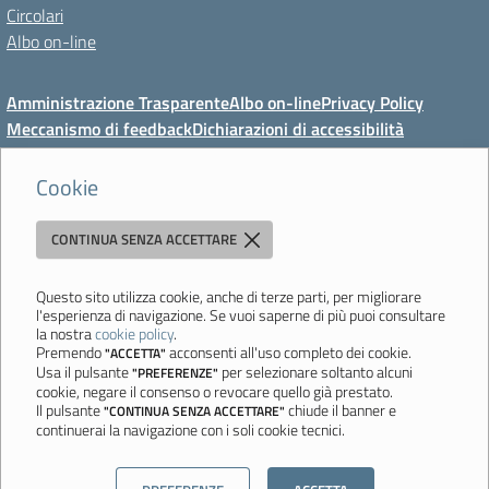
Circolari
Albo on-line
Amministrazione Trasparente
Albo on-line
Privacy Policy
Meccanismo di feedback
Dichiarazioni di accessibilità
Preferenze cookie
Cookie
CONTINUA SENZA ACCETTARE
Direzione Didattica di Vignola
"Tutti diversamente uguali, tutti ugualmente diversi"
Viale Mazzini, 18 - 41058 Vignola (MO) - Tel. 059 771117 - Fax 059
Questo sito utilizza cookie, anche di terze parti, per migliorare
l'esperienza di navigazione. Se vuoi saperne di più puoi consultare
771113 - Email:
moee06000a@istruzione.it
- PEC:
la nostra
cookie policy
.
moee06000a@pec.istruzione.it
- C.F. 80010950360
Premendo
acconsenti all'uso completo dei cookie.
"ACCETTA"
Usa il pulsante
per selezionare soltanto alcuni
"PREFERENZE"
Ultimo aggiornamento: Mercoledì, 5 Agosto 2026 ore 08:44
cookie, negare il consenso o revocare quello già prestato.
Il pulsante
chiude il banner e
"CONTINUA SENZA ACCETTARE"
continuerai la navigazione con i soli cookie tecnici.
Sito realizzato da
Aitec.it