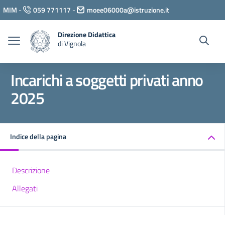
Vai ai contenuti
MIM
-
059 771117
-
moee06000a@istruzione.it
Vai al menu di navigazione
Vai al footer
Direzione Didattica
di Vignola
Incarichi a soggetti privati anno
2025
Indice della pagina
Descrizione
Allegati