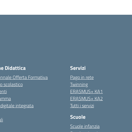
ne Didattica
Servizi
ennale Offerta Formativa
Pago in rete
o scolastico
Twinning
nti
ERASMUS+ KA1
ramma
ERASMUS+ KA2
 digitale integrata
Tutti i servizi
Scuole
li
Scuole infanzia