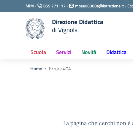
Vai ai contenuti
MIM
-
059 771117
-
moee06000a@istruzione.it
-
Cod
Vai al menu di navigazione
Vai al footer
Direzione Didattica
di Vignola
Scuola
Servizi
Novità
Didattica
Home
Errore 404
La pagina che cerchi non è s